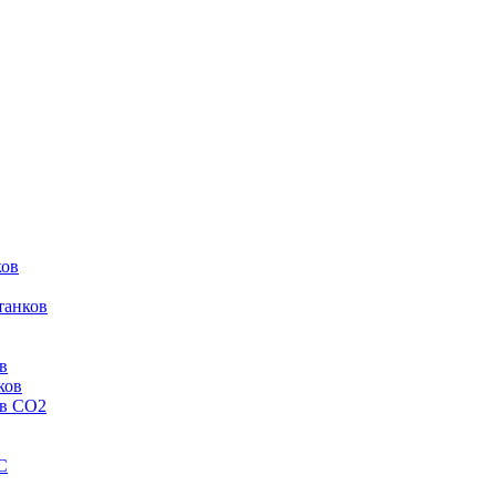
ков
танков
в
ков
ов CO2
C