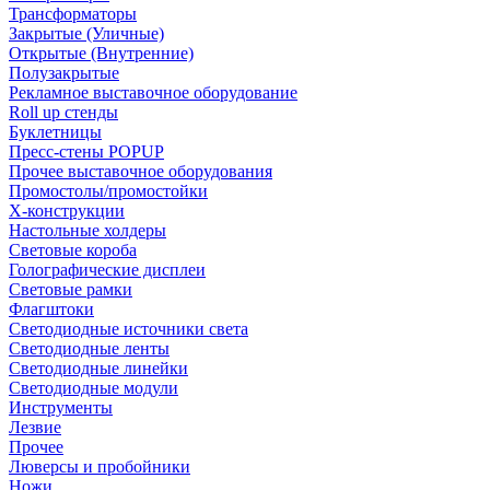
Трансформаторы
Закрытые (Уличные)
Открытые (Внутренние)
Полузакрытые
Рекламное выставочное оборудование
Roll up стенды
Буклетницы
Пресс-стены POPUP
Прочее выставочное оборудования
Промостолы/промостойки
Х-конструкции
Настольные холдеры
Световые короба
Голографические дисплеи
Световые рамки
Флагштоки
Светодиодные источники света
Светодиодные ленты
Светодиодные линейки
Светодиодные модули
Инструменты
Лезвие
Прочее
Люверсы и пробойники
Ножи