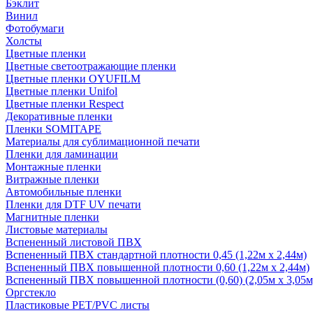
Бэклит
Винил
Фотобумаги
Холсты
Цветные пленки
Цветные светоотражающие пленки
Цветные пленки OYUFILM
Цветные пленки Unifol
Цветные пленки Respect
Декоративные пленки
Пленки SOMITAPE
Материалы для сублимационной печати
Пленки для ламинации
Монтажные пленки
Витражные пленки
Автомобильные пленки
Пленки для DTF UV печати
Магнитные пленки
Листовые материалы
Вспененный листовой ПВХ
Вспененный ПВХ стандартной плотности 0,45 (1,22м х 2,44м)
Вспененный ПВХ повышенной плотности 0,60 (1,22м х 2,44м)
Вспененный ПВХ повышенной плотности (0,60) (2,05м х 3,05м
Оргстекло
Пластиковые PET/PVC листы