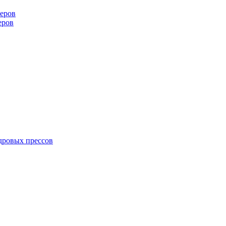
еров
еров
дровых прессов