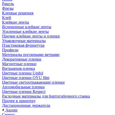
Ракель
Фрезы
Клеевые решения
Клей
Клейкие ленты
Вспененные клейкие ленты
Усиленные клейкие ленты
Прочие клейкие ленты и пленки
Упаковочные материалы
Пластиковая фурнитура
Профили
Материалы погонными метрами
Декоративные пленки
Магнитные пленки
Витражная пленка
Цветные пленки Unifol
Цветные пленки OYU film
Цветные светоотражающие пленки
Автомобильные пленки
Цветные пленки Respect
Расходные материалы для бортогибочного станка
Прочее к принтеру
Дистанционные держатели
Акции
Сервис