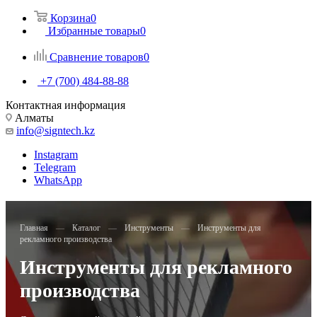
Корзина
0
Избранные товары
0
Сравнение товаров
0
+7 (700) 484-88-88
Контактная информация
Алматы
info@signtech.kz
Instagram
Telegram
WhatsApp
Главная
—
Каталог
—
Инструменты
—
Инструменты для
рекламного производства
Инструменты для рекламного
производства