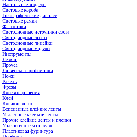
Настольные холдеры
Световые короба
Голографические дисплеи
Световые рамки
Флагштоки
Светодиодные источники света
Светодиодные ленты
Светодиодные линейки
Светодиодные модули
Инструменты
Лезвие
Прочее
Люверсы и пробойники
Ножи
Ракель
Фрезы
Клеевые решения
Клей
Клейкие ленты
Вспененные клейкие ленты
Усиленные клейкие ленты
Прочие клейкие ленты и пленки
Упаковочные материалы
Пластиковая фурнитура
Профили