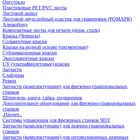
Оргстекло
Пластиковые PET/PVC листы
Листовой акрил
Листовой двухслойный пластик для гравировки (РОМАРК)
Алюкобонд
Композитные листы для печати (нерж. сталь)
Краска (Чернила)
Сольвентные краски
Краски на водной основе (пигментные)
Сублимационные краски
Экосольвентные краски
UV (ультрафиолетовые) краски
Запчасти
Слайдеры
Ремни
Запчасти (комплектующие) для фрезерно-гравировальных
станков
Шпиндель, цанга, гайка, подшипник
Дополнительное оборудование для фрезерно-гравировальных
станков
.Прочее..
Системы управления для фрезерных станков ЧПУ
Запчасти (комплектующие) для лазерно-гравировальных
станков
Запчасти (комплектующие) для оптоволоконных лазерных