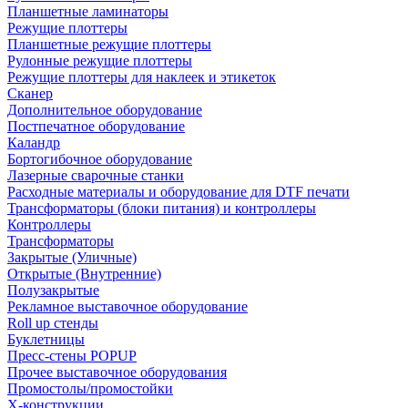
Планшетные ламинаторы
Режущие плоттеры
Планшетные режущие плоттеры
Рулонные режущие плоттеры
Режущие плоттеры для наклеек и этикеток
Сканер
Дополнительное оборудование
Постпечатное оборудование
Каландр
Бортогибочное оборудование
Лазерные сварочные станки
Расходные материалы и оборудование для DTF печати
Трансформаторы (блоки питания) и контроллеры
Контроллеры
Трансформаторы
Закрытые (Уличные)
Открытые (Внутренние)
Полузакрытые
Рекламное выставочное оборудование
Roll up стенды
Буклетницы
Пресс-стены POPUP
Прочее выставочное оборудования
Промостолы/промостойки
Х-конструкции