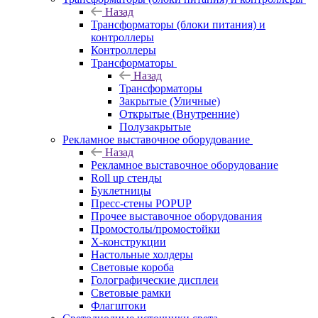
Назад
Трансформаторы (блоки питания) и
контроллеры
Контроллеры
Трансформаторы
Назад
Трансформаторы
Закрытые (Уличные)
Открытые (Внутренние)
Полузакрытые
Рекламное выставочное оборудование
Назад
Рекламное выставочное оборудование
Roll up стенды
Буклетницы
Пресс-стены POPUP
Прочее выставочное оборудования
Промостолы/промостойки
Х-конструкции
Настольные холдеры
Световые короба
Голографические дисплеи
Световые рамки
Флагштоки