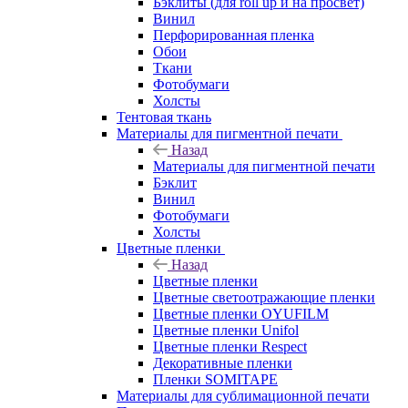
Бэклиты (для roll up и на просвет)
Винил
Перфорированная пленка
Обои
Ткани
Фотобумаги
Холсты
Тентовая ткань
Материалы для пигментной печати
Назад
Материалы для пигментной печати
Бэклит
Винил
Фотобумаги
Холсты
Цветные пленки
Назад
Цветные пленки
Цветные светоотражающие пленки
Цветные пленки OYUFILM
Цветные пленки Unifol
Цветные пленки Respect
Декоративные пленки
Пленки SOMITAPE
Материалы для сублимационной печати