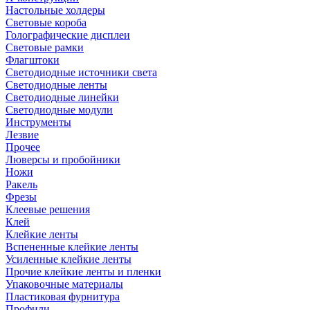
Настольные холдеры
Световые короба
Голографические дисплеи
Световые рамки
Флагштоки
Светодиодные источники света
Светодиодные ленты
Светодиодные линейки
Светодиодные модули
Инструменты
Лезвие
Прочее
Люверсы и пробойники
Ножи
Ракель
Фрезы
Клеевые решения
Клей
Клейкие ленты
Вспененные клейкие ленты
Усиленные клейкие ленты
Прочие клейкие ленты и пленки
Упаковочные материалы
Пластиковая фурнитура
Профили