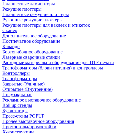
Планшетные ламинаторы
Режущие плоттеры
Планшетные режущие плоттеры
Рулонные режущие плоттеры
Режущие плоттеры для наклеек и этикеток
Сканер
Дополнительное оборудование
Постпечатное оборудование
Каландр
Бортогибочное оборудование
Лазерные сварочные станки
Расходные материалы и оборудование для DTF печати
Трансформаторы (блоки питания) и контроллеры
Контроллеры
Трансформаторы
Закрытые (Уличные)
Открытые (Внутренние)
Полузакрытые
Рекламное выставочное оборудование
Roll up стенды
Буклетницы
Пресс-стены POPUP
Прочее выставочное оборудования
Промостолы/промостойки
Х-конструкции