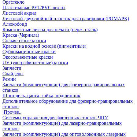
Оргстекло
Пластиковые PET/PVC листы
Листовой акрил
Листовой двухслойный пластик для гравировки (РОМАРК)
Алюкобонд
Композитные листы для печати (нерж. сталь)
Краска (Чернила)
Сольвентные краски
Краски на водной основе (пигментные)
Сублимационные краски
Экосольвентные краски
UV (ультрафиолетовые) краски
Запчасти
Слайдеры
Ремни
Запчасти (комплектующие) для фрезерно-гравировальных
станков
Шпиндель, цанга, гайка, подшипник
Дополнительное оборудование для фрезерно-гравировальных
станков
.Прочее..
Системы управления для фрезерных станков ЧПУ
Запчасти (комплектующие) для лазерно-гравировальных
станков
Запчасти (комплектующие) для оптоволоконных лазерных