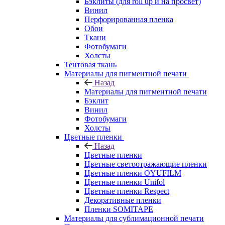
Бэклиты (для roll up и на просвет)
Винил
Перфорированная пленка
Обои
Ткани
Фотобумаги
Холсты
Тентовая ткань
Материалы для пигментной печати
Назад
Материалы для пигментной печати
Бэклит
Винил
Фотобумаги
Холсты
Цветные пленки
Назад
Цветные пленки
Цветные светоотражающие пленки
Цветные пленки OYUFILM
Цветные пленки Unifol
Цветные пленки Respect
Декоративные пленки
Пленки SOMITAPE
Материалы для сублимационной печати