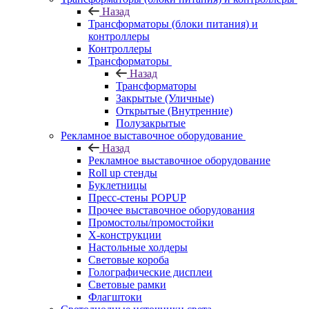
Назад
Трансформаторы (блоки питания) и
контроллеры
Контроллеры
Трансформаторы
Назад
Трансформаторы
Закрытые (Уличные)
Открытые (Внутренние)
Полузакрытые
Рекламное выставочное оборудование
Назад
Рекламное выставочное оборудование
Roll up стенды
Буклетницы
Пресс-стены POPUP
Прочее выставочное оборудования
Промостолы/промостойки
Х-конструкции
Настольные холдеры
Световые короба
Голографические дисплеи
Световые рамки
Флагштоки