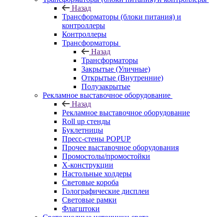
Назад
Трансформаторы (блоки питания) и
контроллеры
Контроллеры
Трансформаторы
Назад
Трансформаторы
Закрытые (Уличные)
Открытые (Внутренние)
Полузакрытые
Рекламное выставочное оборудование
Назад
Рекламное выставочное оборудование
Roll up стенды
Буклетницы
Пресс-стены POPUP
Прочее выставочное оборудования
Промостолы/промостойки
Х-конструкции
Настольные холдеры
Световые короба
Голографические дисплеи
Световые рамки
Флагштоки