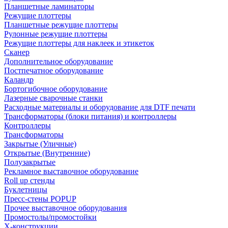
Планшетные ламинаторы
Режущие плоттеры
Планшетные режущие плоттеры
Рулонные режущие плоттеры
Режущие плоттеры для наклеек и этикеток
Сканер
Дополнительное оборудование
Постпечатное оборудование
Каландр
Бортогибочное оборудование
Лазерные сварочные станки
Расходные материалы и оборудование для DTF печати
Трансформаторы (блоки питания) и контроллеры
Контроллеры
Трансформаторы
Закрытые (Уличные)
Открытые (Внутренние)
Полузакрытые
Рекламное выставочное оборудование
Roll up стенды
Буклетницы
Пресс-стены POPUP
Прочее выставочное оборудования
Промостолы/промостойки
Х-конструкции