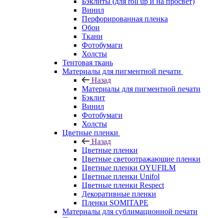
Бэклиты (для roll up и на просвет)
Винил
Перфорированная пленка
Обои
Ткани
Фотобумаги
Холсты
Тентовая ткань
Материалы для пигментной печати
Назад
Материалы для пигментной печати
Бэклит
Винил
Фотобумаги
Холсты
Цветные пленки
Назад
Цветные пленки
Цветные светоотражающие пленки
Цветные пленки OYUFILM
Цветные пленки Unifol
Цветные пленки Respect
Декоративные пленки
Пленки SOMITAPE
Материалы для сублимационной печати