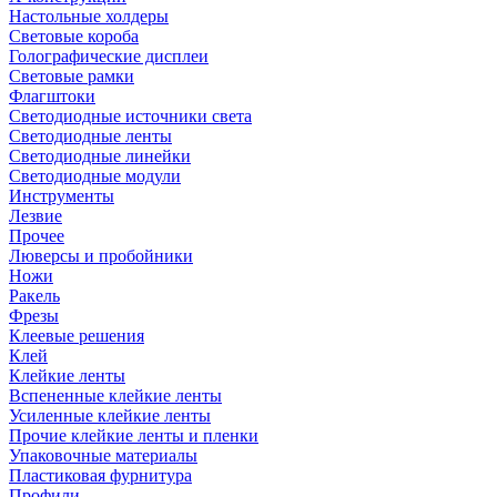
Настольные холдеры
Световые короба
Голографические дисплеи
Световые рамки
Флагштоки
Светодиодные источники света
Светодиодные ленты
Светодиодные линейки
Светодиодные модули
Инструменты
Лезвие
Прочее
Люверсы и пробойники
Ножи
Ракель
Фрезы
Клеевые решения
Клей
Клейкие ленты
Вспененные клейкие ленты
Усиленные клейкие ленты
Прочие клейкие ленты и пленки
Упаковочные материалы
Пластиковая фурнитура
Профили