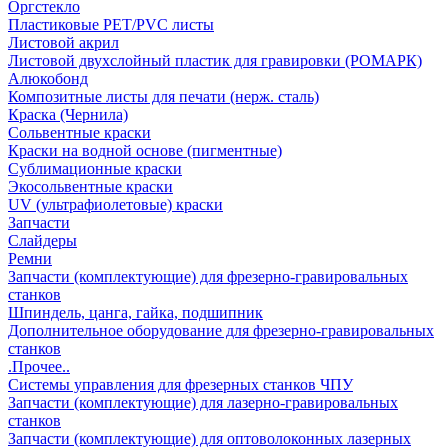
Оргстекло
Пластиковые PET/PVC листы
Листовой акрил
Листовой двухслойный пластик для гравировки (РОМАРК)
Алюкобонд
Композитные листы для печати (нерж. сталь)
Краска (Чернила)
Сольвентные краски
Краски на водной основе (пигментные)
Сублимационные краски
Экосольвентные краски
UV (ультрафиолетовые) краски
Запчасти
Слайдеры
Ремни
Запчасти (комплектующие) для фрезерно-гравировальных
станков
Шпиндель, цанга, гайка, подшипник
Дополнительное оборудование для фрезерно-гравировальных
станков
.Прочее..
Системы управления для фрезерных станков ЧПУ
Запчасти (комплектующие) для лазерно-гравировальных
станков
Запчасти (комплектующие) для оптоволоконных лазерных